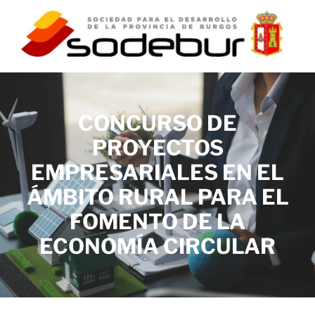
CONCURSO ECONOMÍA
por SODEBUR
CIRCULAR RURAL 2024
CONCURSO DE
PROYECTOS
EMPRESARIALES EN EL
ÁMBITO RURAL PARA EL
FOMENTO DE LA
ECONOMÍA CIRCULAR